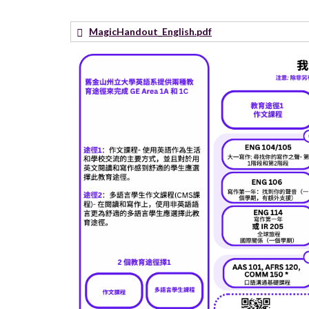
MagicHandout_English.pdf