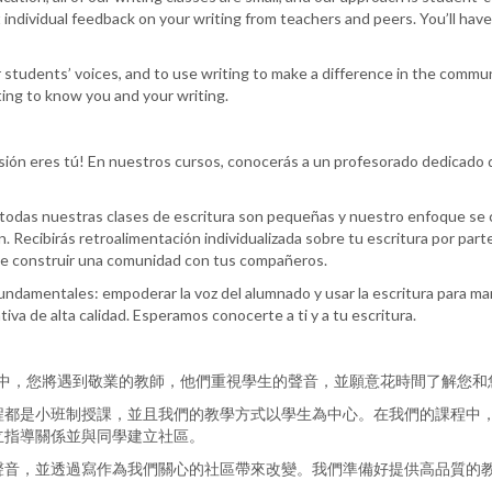
t individual feedback on your writing from teachers and peers. You’ll ha
students’ voices, and to use writing to make a difference in the commun
ting to know you and your writing.
sión eres tú! En nuestros cursos, conocerás a un profesorado dedicado q
odas nuestras clases de escritura son pequeñas y nuestro enfoque se ce
n. Recibirás retroalimentación individualizada sobre tu escritura por pa
 de construir una comunidad con tus compañeros.
undamentales: empoderar la voz del alumnado y usar la escritura para mar
va de alta calidad. Esperamos conocerte a ti y a tu escritura.
程中，您將遇到敬業的教師，他們重視學生的聲音，並願意花時間了解您和
程都是小班制授課，並且我們的教學方式以學生為中心。在我們的課程中
立指導關係並與同學建立社區。
聲音，並透過寫作為我們關心的社區帶來改變。我們準備好提供高品質的