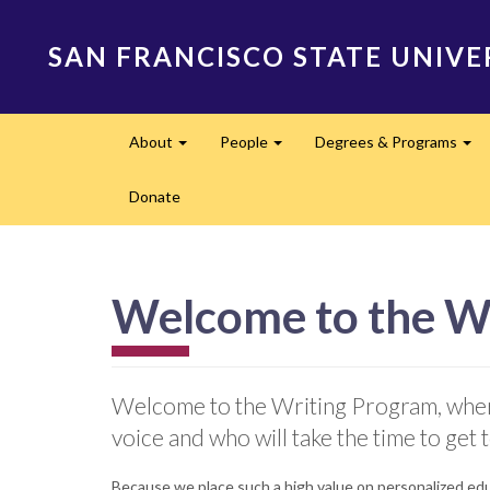
Skip
to
SAN FRANCISCO STATE UNIVE
main
content
Main
About
People
Degrees & Programs
navigation
Expand
Expand
Ex
Donate
Welcome to the W
Welcome to the Writing Program, where
voice and who will take the time to get
Because we place such a high value on personalized educa