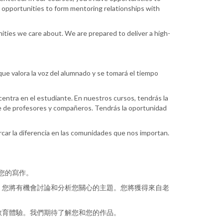
ve opportunities to form mentoring relationships with
ities we care about. We are prepared to deliver a high-
ue valora la voz del alumnado y se tomará el tiempo
ntra en el estudiante. En nuestros cursos, tendrás la
rte de profesores y compañeros. Tendrás la oportunidad
car la diferencia en las comunidades que nos importan.
您的寫作。
，您將有機會討論和分析您關心的主題。您將獲得來自老
教育體驗。我們期待了解您和您的作品。