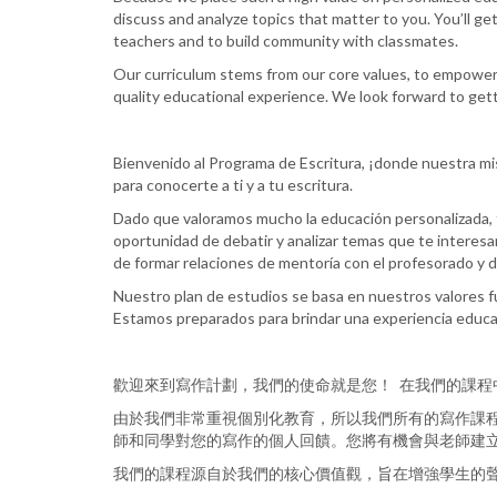
discuss and analyze topics that matter to you. You’ll ge
teachers and to build community with classmates.
Our curriculum stems from our core values, to empower 
quality educational experience. We look forward to get
Bienvenido al Programa de Escritura, ¡donde nuestra mi
para conocerte a ti y a tu escritura.
Dado que valoramos mucho la educación personalizada, t
oportunidad de debatir y analizar temas que te interesa
de formar relaciones de mentoría con el profesorado y
Nuestro plan de estudios se basa en nuestros valores f
Estamos preparados para brindar una experiencia educati
歡迎來到寫作計劃，我們的使命就是您！ 在我們的課
由於我們非常重視個別化教育，所以我們所有的寫作課
師和同學對您的寫作的個人回饋。您將有機會與老師建
我們的課程源自於我們的核心價值觀，旨在增強學生的