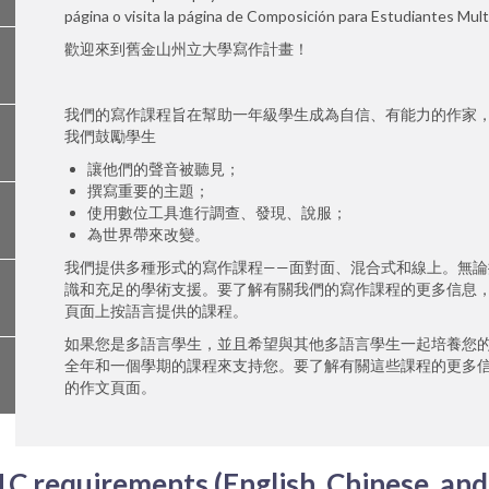
página o visita la página de Composición para Estudiantes Mult
歡迎來到舊金山州立大學寫作計畫！
我們的寫作課程旨在幫助一年級學生成為自信、有能力的作家
我們鼓勵學生
讓他們的聲音被聽見；
撰寫重要的主題；
使用數位工具進行調查、發現、說服；
為世界帶來改變。
我們提供多種形式的寫作課程——面對面、混合式和線上。無
識和充足的學術支援。要了解有關我們的寫作課程的更多信息，您
頁面上按語言提供的課程。
如果您是多語言學生，並且希望與其他多語言學生一起培養您
全年和一個學期的課程來支持您。要了解有關這些課程的更多
的作文頁面。
1C requirements (English, Chinese, and