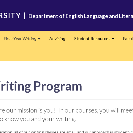
RSITY
|
Department of English Language and Liter
First-Year Writing
Advising
Student Resources
Facu
pand
Expand
Expand
riting Program
 our mission is you! In our courses, you will mee
 to know you and your writing.
tion, all of our writing classes are small, and our approach is student-c